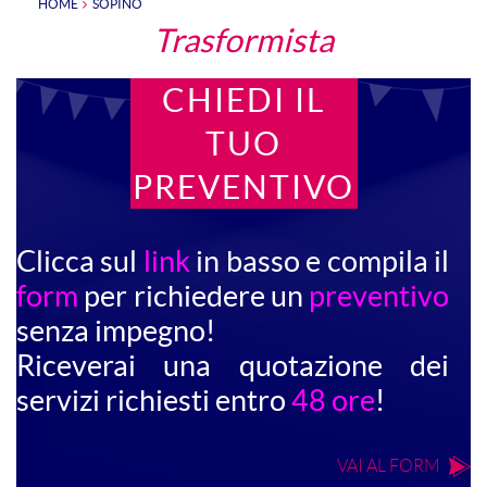
HOME
SOPINO
Trasformista
CHIEDI IL
TUO
PREVENTIVO
Clicca sul
link
in basso e compila il
form
per richiedere un
preventivo
senza impegno!
Riceverai una quotazione dei
servizi richiesti entro
48 ore
!
VAI AL FORM