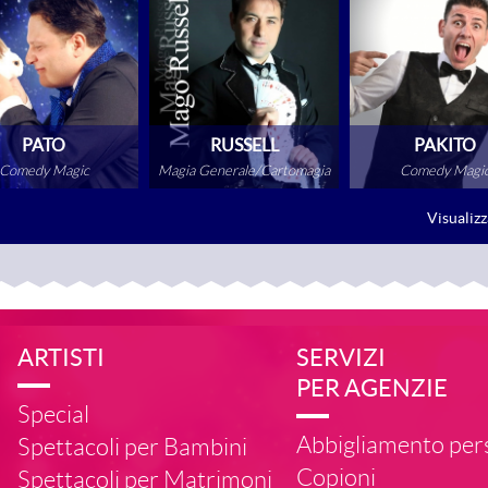
PATO
RUSSELL
PAKITO
Comedy Magic
Magia Generale/Cartomagia
Comedy Magi
AI ALLA SCHEDA
VAI ALLA SCHEDA
VAI ALLA SCHE
Visualizz
ARTISTI
SERVIZI
PER AGENZIE
Special
Abbigliamento per
Spettacoli per Bambini
Copioni
Spettacoli per Matrimoni