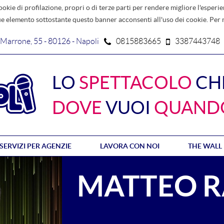
ookie di profilazione, propri o di terze parti per rendere migliore l'esperie
 elemento sottostante questo banner acconsenti all'uso dei cookie. Per
. Marrone, 55 - 80126 - Napoli
0815883665
3387443748
LO
SPETTACOLO
CH
DOVE
VUOI
QUAND
SERVIZI PER AGENZIE
LAVORA CON NOI
THE WALL
MATTEO R