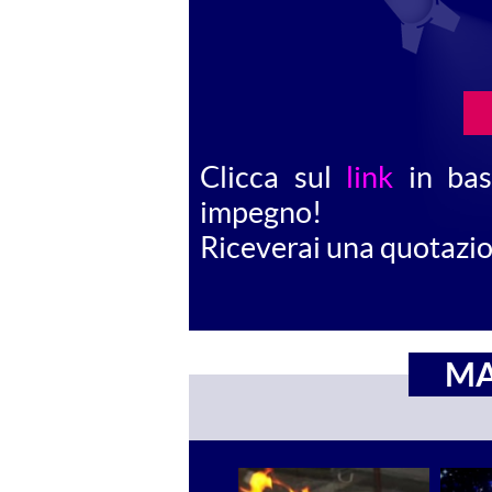
Clicca sul
link
in bas
impegno!
Riceverai una quotazion
MA