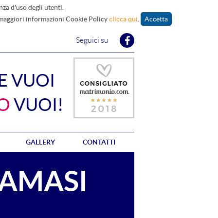
nza d'uso degli utenti.
 maggiori informazioni Cookie Policy
clicca qui
.
Accetta
Seguici su
E VUOI
O
VUOI!
GALLERY
CONTATTI
AMASI