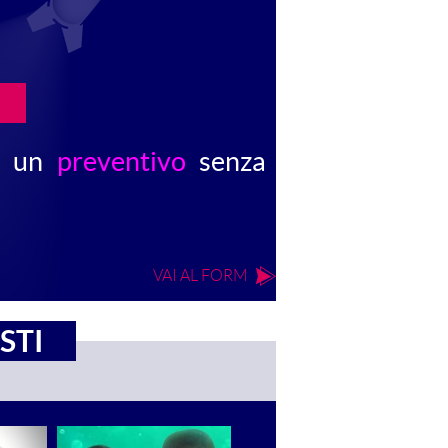
e un
preventivo
senza
VAI AL FORM
STI