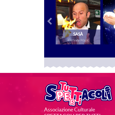
MASSI
SASÀ
Comedy Magic
Comedy Magic
VAI ALLA SCHEDA
VAI ALLA SCHEDA
V
Associazione Culturale