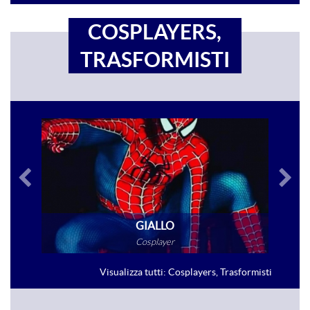
COSPLAYERS,
TRASFORMISTI
GIALLO
Cosplayer
VAI ALLA SCHEDA
Visualizza tutti: Cosplayers, Trasformisti