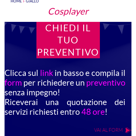
HOME
GIALLO
Cosplayer
CHIEDI IL
TUO
PREVENTIVO
Clicca sul
link
in basso e compila il
form
per richiedere un
preventivo
senza impegno!
Riceverai una quotazione dei
servizi richiesti entro
48 ore
!
VAI AL FORM